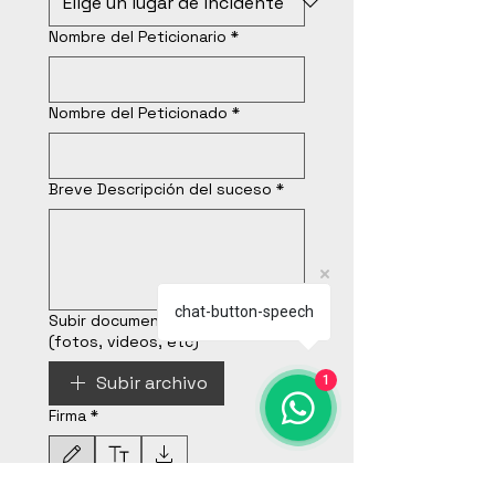
Nombre del Peticionario
*
Nombre del Peticionado
*
Breve Descripción del suceso
*
chat-button-speech
Subir documentos de apoyo
(fotos, videos, etc)
Subir archivo
1
Firma
*
Modo de dibujo seleccionado. Para dibujar, necesitas un mouse o un panel táctil. Usa la 